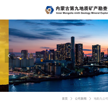
发挥技术优势，服
넳
城市地质、农业地质、旅游
首页
ꄲ
公司新闻
ꄲ
地勘九公