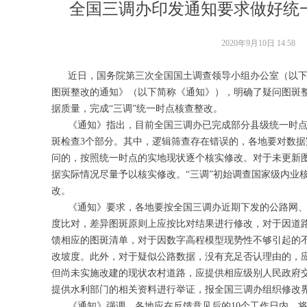
全国三调办印发通知要求做好统
2020年9月10日
14:58
近日，国务院第三次全国国土调查领导小组办公室（以下简
图斑整改的通知》（以下简称《通知》），明确了疑问图斑整
据质量，完成“三调”统一时点核查整改。
《通知》指出，目前全国三调办已完成部分县级统一时点
斑检查3个部分。其中，逻辑筛查存在错误的，各地要对数
问的，按照统一时点的实地现状逐个核实修改。对于未更新
据实际情况尽量予以核实修改。“三调”初始调查国家级内业
改。
《通知》要求，各地要按全国三调办近期下发的公路网、
度比对，差异图斑原则上应按比对结果进行修改，对于因道
馈相应的图斑清单，对于因数字高程模型现势性不够引起的
改坡度。此外，对于疑似公路数据，没有充足否认理由的，
但尚未实施改建的现状农村道路，应提供相应级别人民政府
提供水利部门的相关资料进行举证，报全国三调办组织修改
《通知》强调，各地应在反馈意见后的10个工作日内，将