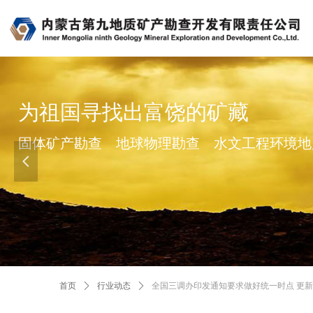
为祖国寻找出富饶的矿藏
固体矿产勘查 地球物理勘查 水文工程环境地
넳
首页
ꄲ
行业动态
ꄲ
全国三调办印发通知要求做好统一时点 更