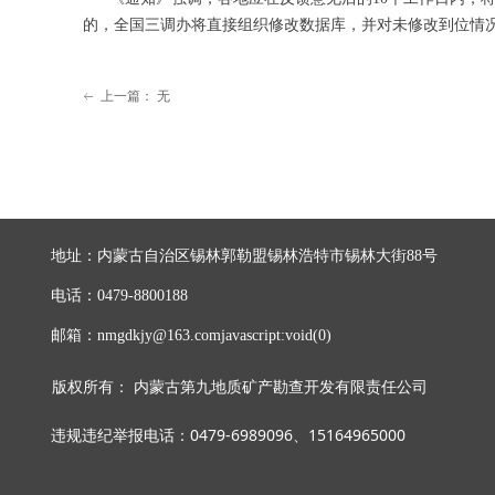
的，全国三调办将直接组织修改数据库，并对未修改到位情
上一篇：
无
ꂃ
地址：
内蒙古自治区锡林郭勒盟锡林浩特市锡林大街88号
电话：
0479-8800188
邮箱：
nmgdkjy@163.comjavascript:void(0)
版权所有：
内蒙古第九地质矿产勘查开发有限责任公司
违规违纪举报电话：0479-6989096、15164965000