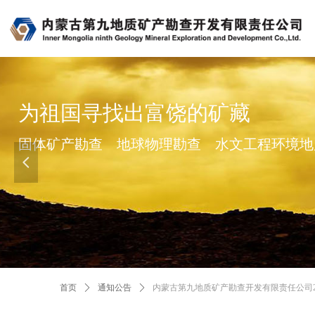
为祖国寻找出富饶的矿藏
固体矿产勘查 地球物理勘查 水文工程环境地
넳
首页
ꄲ
通知公告
ꄲ
内蒙古第九地质矿产勘查开发有限责任公司2