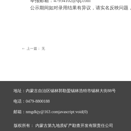
举报邮箱：47954102@qq.com
公示期间如对录用结果有异议，请实名反映问题
上一篇：
无
ꂃ
地址：
内蒙古自治区锡林郭勒盟锡林浩特市锡林大街88号
电话：
0479-8800188
邮箱：
nmgdkjy@163.comjavascript:void(0)
版权所有：
内蒙古第九地质矿产勘查开发有限责任公司